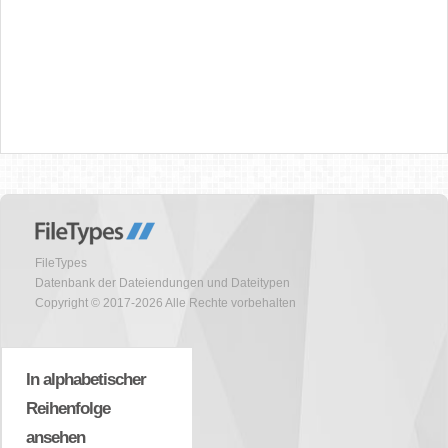
FileTypes
Datenbank der Dateiendungen und Dateitypen
Copyright © 2017-2026 Alle Rechte vorbehalten
In alphabetischer
Reihenfolge
ansehen