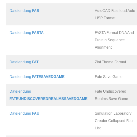
Dateiendung
FAS
AutoCAD Fast-load Auto
LISP Format
Dateiendung
FASTA
FASTA Format DNA And
Protein Sequence
Alignment
Dateiendung
FAT
Zinf Theme Format
Dateiendung
FATESAVEDGAME
Fate Save Game
Dateiendung
Fate Undiscovered
FATEUNDISCOVEREDREALMSSAVEDGAME
Realms Save Game
Dateiendung
FAU
Simulation Laboratory
Creator Collapsed Fault
List