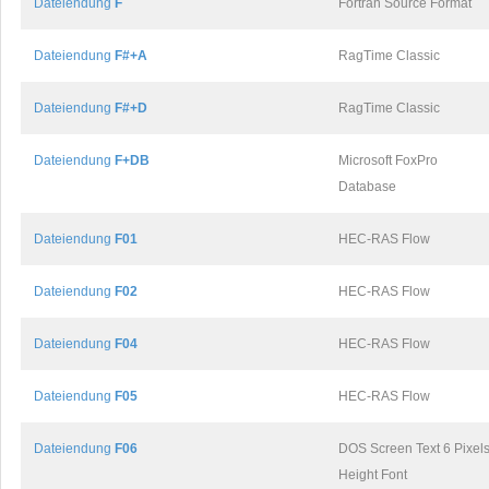
Dateiendung
F
Fortran Source Format
Dateiendung
F#+A
RagTime Classic
Dateiendung
F#+D
RagTime Classic
Dateiendung
F+DB
Microsoft FoxPro
Database
Dateiendung
F01
HEC-RAS Flow
Dateiendung
F02
HEC-RAS Flow
Dateiendung
F04
HEC-RAS Flow
Dateiendung
F05
HEC-RAS Flow
Dateiendung
F06
DOS Screen Text 6 Pixel
Height Font