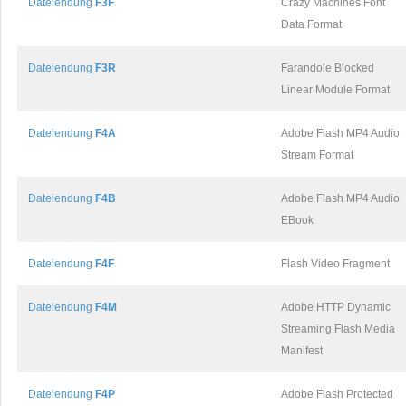
Dateiendung
F3F
Crazy Machines Font
Data Format
Dateiendung
F3R
Farandole Blocked
Linear Module Format
Dateiendung
F4A
Adobe Flash MP4 Audio
Stream Format
Dateiendung
F4B
Adobe Flash MP4 Audio
EBook
Dateiendung
F4F
Flash Video Fragment
Dateiendung
F4M
Adobe HTTP Dynamic
Streaming Flash Media
Manifest
Dateiendung
F4P
Adobe Flash Protected