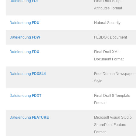
Dateiendung
FDT
Final Draft Script
Attributes Format
Dateiendung
FDU
Natural Security
Dateiendung
FDW
FEBDOK Document
Dateiendung
FDX
Final Draft XML
Document Format
Dateiendung
FDXSL4
FeedDemon Newspaper
Style
Dateiendung
FDXT
Final Draft 8 Template
Format
Dateiendung
FEATURE
Microsoft Visual Studio
SharePoint Feature
Format