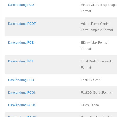
Dateiendung
FCD
Virtual CD Backup Image
Format
Dateiendung
FCDT
Adobe FormsCentral
Form Template Format
Dateiendung
FCE
EDraw Max Format
Format
Dateiendung
FCF
Final Draft Document
Format
Dateiendung
FCG
FastCGI Script
Dateiendung
FCGI
FastCGI Script Format
Dateiendung
FCHC
Fetch Cache