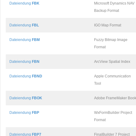
Dateiendung
FBK
Microsoft Dynamics NAV
Backup Format
Dateiendung
FBL
IGO Map Format
Dateiendung
FBM
Fuzzy Bitmap Image
Format
Dateiendung
FBN
ArcView Spatial Index
Dateiendung
FBND
Apple Communication
Tool
Dateiendung
FBOK
Adobe FrameMaker Boo
Dateiendung
FBP
WxFormBuilder Project
Format
Dateiendung
FBP7
FinalBuilder 7 Project