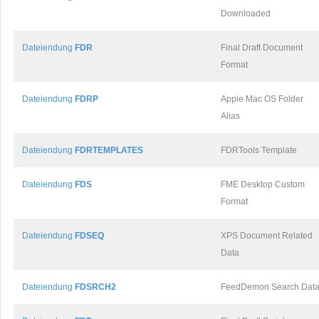
Downloaded
Dateiendung
FDR
Final Draft Document
Format
Dateiendung
FDRP
Apple Mac OS Folder
Alias
Dateiendung
FDRTEMPLATES
FDRTools Template
Dateiendung
FDS
FME Desktop Custom
Format
Dateiendung
FDSEQ
XPS Document Related
Data
Dateiendung
FDSRCH2
FeedDemon Search Dat