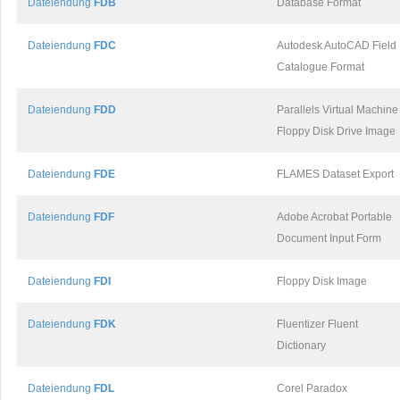
Dateiendung
FDB
Database Format
Dateiendung
FDC
Autodesk AutoCAD Field
Catalogue Format
Dateiendung
FDD
Parallels Virtual Machine
Floppy Disk Drive Image
Dateiendung
FDE
FLAMES Dataset Export
Dateiendung
FDF
Adobe Acrobat Portable
Document Input Form
Dateiendung
FDI
Floppy Disk Image
Dateiendung
FDK
Fluentizer Fluent
Dictionary
Dateiendung
FDL
Corel Paradox