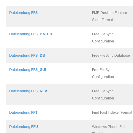
Dateiendung
FFS
FME Desktop Feature
Store Format
Dateiendung
FFS_BATCH
FreeFileSync
Configuration
Dateiendung
FFS_DB
FreeFileSync Database
Dateiendung
FFS_GUI
FreeFileSync
Configuration
Dateiendung
FFS_REAL
FreeFileSync
Configuration
Dateiendung
FFT
Find Fast Indexer Format
Dateiendung
FFU
Windows Phone Full