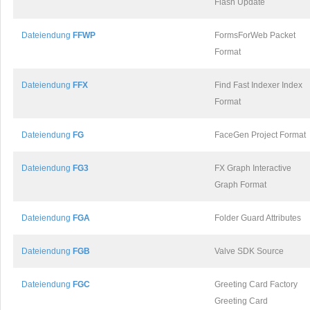
Flash Update
Dateiendung
FFWP
FormsForWeb Packet
Format
Dateiendung
FFX
Find Fast Indexer Index
Format
Dateiendung
FG
FaceGen Project Format
Dateiendung
FG3
FX Graph Interactive
Graph Format
Dateiendung
FGA
Folder Guard Attributes
Dateiendung
FGB
Valve SDK Source
Dateiendung
FGC
Greeting Card Factory
Greeting Card