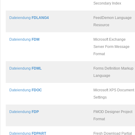
Secondary Index
Dateiendung
FDLANG4
FeedDemon Language
Resource
Dateiendung
FDM
Microsoft Exchange
Server Form Message
Format
Dateiendung
FDML
Forms Definition Markup
Language
Dateiendung
FDOC
Microsoft XPS Document
Settings
Dateiendung
FDP
FMOD Designer Project
Format
Dateiendung
FDPART
Fresh Download Partial