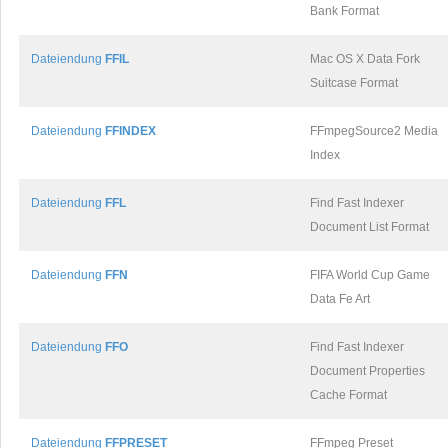
Bank Format
Dateiendung
FFIL
Mac OS X Data Fork
Suitcase Format
Dateiendung
FFINDEX
FFmpegSource2 Media
Index
Dateiendung
FFL
Find Fast Indexer
Document List Format
Dateiendung
FFN
FIFA World Cup Game
Data Fe Art
Dateiendung
FFO
Find Fast Indexer
Document Properties
Cache Format
Dateiendung
FFPRESET
FFmpeg Preset