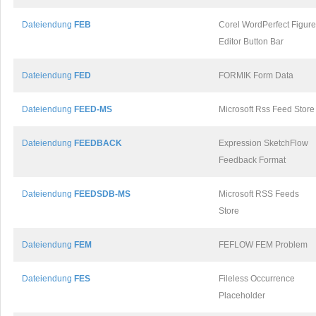
Dateiendung
FEB
Corel WordPerfect Figure
Editor Button Bar
Dateiendung
FED
FORMIK Form Data
Dateiendung
FEED-MS
Microsoft Rss Feed Store
Dateiendung
FEEDBACK
Expression SketchFlow
Feedback Format
Dateiendung
FEEDSDB-MS
Microsoft RSS Feeds
Store
Dateiendung
FEM
FEFLOW FEM Problem
Dateiendung
FES
Fileless Occurrence
Placeholder