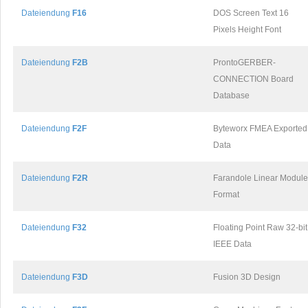
Dateiendung
F16
DOS Screen Text 16
Pixels Height Font
Dateiendung
F2B
ProntoGERBER-
CONNECTION Board
Database
Dateiendung
F2F
Byteworx FMEA Exported
Data
Dateiendung
F2R
Farandole Linear Module
Format
Dateiendung
F32
Floating Point Raw 32-bit
IEEE Data
Dateiendung
F3D
Fusion 3D Design