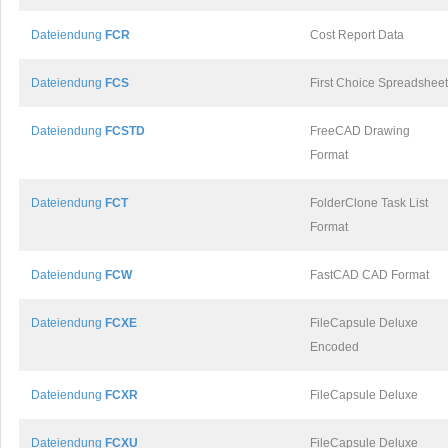
Dateiendung
FCR
Cost Report Data
Dateiendung
FCS
First Choice Spreadsheet
Dateiendung
FCSTD
FreeCAD Drawing
Format
Dateiendung
FCT
FolderClone Task List
Format
Dateiendung
FCW
FastCAD CAD Format
Dateiendung
FCXE
FileCapsule Deluxe
Encoded
Dateiendung
FCXR
FileCapsule Deluxe
Dateiendung
FCXU
FileCapsule Deluxe