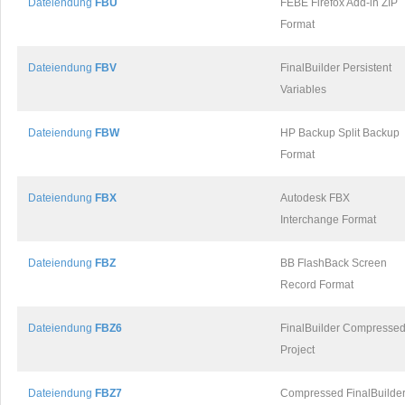
Dateiendung
FBU
FEBE Firefox Add-in ZIP
Format
Dateiendung
FBV
FinalBuilder Persistent
Variables
Dateiendung
FBW
HP Backup Split Backup
Format
Dateiendung
FBX
Autodesk FBX
Interchange Format
Dateiendung
FBZ
BB FlashBack Screen
Record Format
Dateiendung
FBZ6
FinalBuilder Compresse
Project
Dateiendung
FBZ7
Compressed FinalBuilde