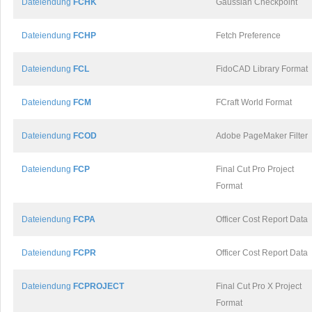
Dateiendung
FCHK
Gaussian Checkpoint
Dateiendung
FCHP
Fetch Preference
Dateiendung
FCL
FidoCAD Library Format
Dateiendung
FCM
FCraft World Format
Dateiendung
FCOD
Adobe PageMaker Filter
Dateiendung
FCP
Final Cut Pro Project
Format
Dateiendung
FCPA
Officer Cost Report Data
Dateiendung
FCPR
Officer Cost Report Data
Dateiendung
FCPROJECT
Final Cut Pro X Project
Format