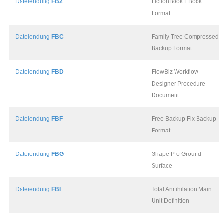
Dateiendung
FB2
FictionBook EBook
Format
Dateiendung
FBC
Family Tree Compressed
Backup Format
Dateiendung
FBD
FlowBiz Workflow
Designer Procedure
Document
Dateiendung
FBF
Free Backup Fix Backup
Format
Dateiendung
FBG
Shape Pro Ground
Surface
Dateiendung
FBI
Total Annihilation Main
Unit Definition