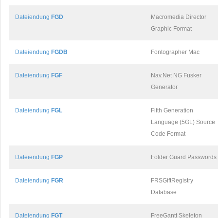
Dateiendung
FGD
Macromedia Director
Graphic Format
Dateiendung
FGDB
Fontographer Mac
Dateiendung
FGF
Nav.Net NG Fusker
Generator
Dateiendung
FGL
Fifth Generation
Language (5GL) Source
Code Format
Dateiendung
FGP
Folder Guard Passwords
Dateiendung
FGR
FRSGiftRegistry
Database
Dateiendung
FGT
FreeGantt Skeleton