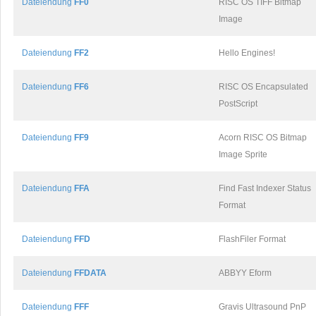
Dateiendung
FF0
RISC OS TIFF Bitmap
Image
Dateiendung
FF2
Hello Engines!
Dateiendung
FF6
RISC OS Encapsulated
PostScript
Dateiendung
FF9
Acorn RISC OS Bitmap
Image Sprite
Dateiendung
FFA
Find Fast Indexer Status
Format
Dateiendung
FFD
FlashFiler Format
Dateiendung
FFDATA
ABBYY Eform
Dateiendung
FFF
Gravis Ultrasound PnP