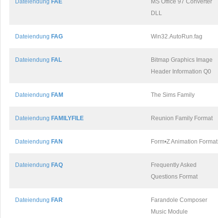
Dateiendung
FAE
MS Office 97 Converter
DLL
Dateiendung
FAG
Win32.AutoRun.fag
Dateiendung
FAL
Bitmap Graphics Image
Header Information Q0
Dateiendung
FAM
The Sims Family
Dateiendung
FAMILYFILE
Reunion Family Format
Dateiendung
FAN
Form•Z Animation Format
Dateiendung
FAQ
Frequently Asked
Questions Format
Dateiendung
FAR
Farandole Composer
Music Module