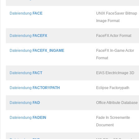
Dateiendung
FACE
UNIX FaceSaver Bitmap
Image Format
Dateiendung
FACEFX
FaceFX Actor Format
Dateiendung
FACEFX_INGAME
FaceFX In-Game Actor
Format
Dateiendung
FACT
EIAS ElectricImage 3D
Dateiendung
FACTORYPATH
Eclipse Factorypath
Dateiendung
FAD
Office Attribute Database
Dateiendung
FADEIN
Fade In Screenwrite
Document