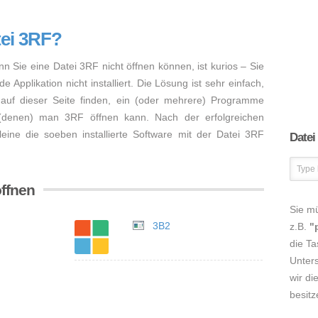
tei 3RF?
nn Sie eine Datei 3RF nicht öffnen können, ist kurios – Sie
Applikation nicht installiert. Die Lösung ist sehr einfach,
auf dieser Seite finden, ein (oder mehrere) Programme
 (denen) man 3RF öffnen kann. Nach der erfolgreichen
lleine die soeben installierte Software mit der Datei 3RF
Datei
ffnen
Sie m
3B2
z.B.
"
die Ta
Unters
wir di
besitz