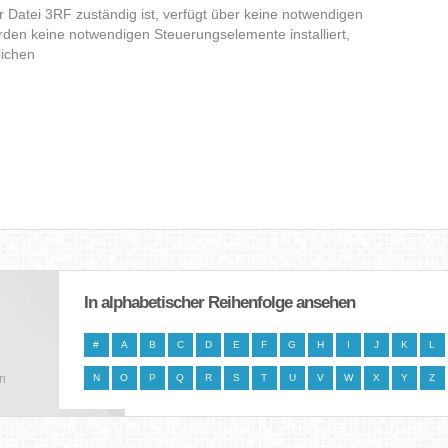
er Datei 3RF zuständig ist, verfügt über keine notwendigen
den keine notwendigen Steuerungselemente installiert,
lichen
In alphabetischer Reihenfolge ansehen
#
A
B
C
D
E
F
G
H
I
J
K
L
en
N
O
P
Q
R
S
T
U
V
W
X
Y
Z