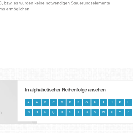
C, bzw. es wurden keine notwendigen Steuerungselemente
amms ermöglichen
In alphabetischer Reihenfolge ansehen
#
A
B
C
D
E
F
G
H
I
J
K
L
en
N
O
P
Q
R
S
T
U
V
W
X
Y
Z