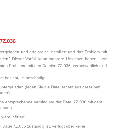
 7Z.036
rgeladen und erfolgreich installiert und das Problem mit
nden? Dieser Vorfall kann mehrere Ursachen haben – wir
eisten Probleme mit den Dateien 7Z.036: verantwortlich sind
em bezieht, ist beschädigt
runtergeladen (laden Sie die Datei erneut aus derselben
nter)
eine entsprechende Verbindung der Datei 7Z.036 mit dem
dienung
ware infiziert
r Datei 7Z.036 zuständig ist, verfügt über keine