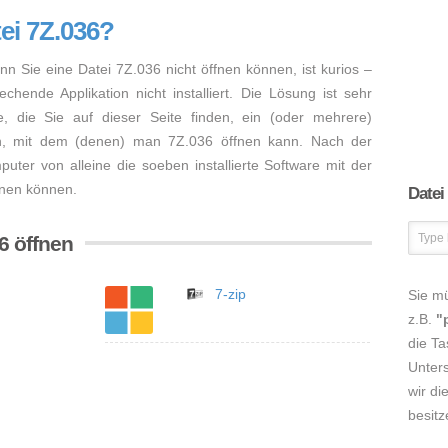
ei 7Z.036?
nn Sie eine Datei 7Z.036 nicht öffnen können, ist kurios –
hende Applikation nicht installiert. Die Lösung ist sehr
, die Sie auf dieser Seite finden, ein (oder mehrere)
n, mit dem (denen) man 7Z.036 öffnen kann. Nach der
mputer von alleine die soeben installierte Software mit der
ffnen können.
Datei
6 öffnen
7-zip
Sie m
z.B.
"
die Ta
Unters
wir di
besitz