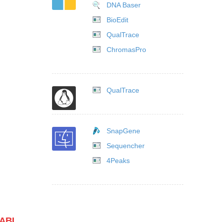
DNA Baser
BioEdit
QualTrace
ChromasPro
QualTrace
SnapGene
Sequencher
4Peaks
 ABI