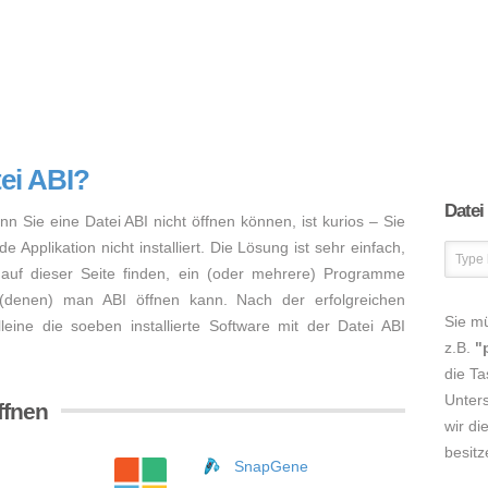
tei ABI?
Datei
nn Sie eine Datei ABI nicht öffnen können, ist kurios – Sie
Applikation nicht installiert. Die Lösung ist sehr einfach,
auf dieser Seite finden, ein (oder mehrere) Programme
 (denen) man ABI öffnen kann. Nach der erfolgreichen
Sie m
lleine die soeben installierte Software mit der Datei ABI
z.B.
"
die Ta
Unters
ffnen
wir di
besitz
SnapGene