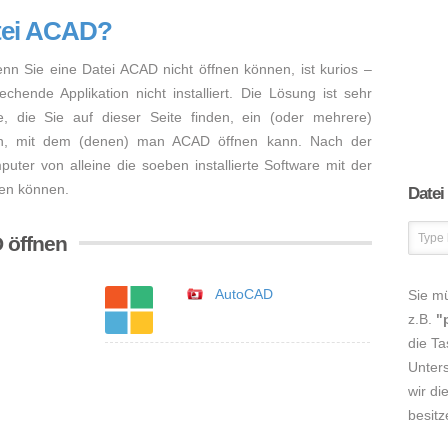
atei ACAD?
enn Sie eine Datei ACAD nicht öffnen können, ist kurios –
hende Applikation nicht installiert. Die Lösung ist sehr
, die Sie auf dieser Seite finden, ein (oder mehrere)
en, mit dem (denen) man ACAD öffnen kann. Nach der
mputer von alleine die soeben installierte Software mit der
nen können.
Datei
 öffnen
AutoCAD
Sie m
z.B.
"
die Ta
Unters
wir di
besitz