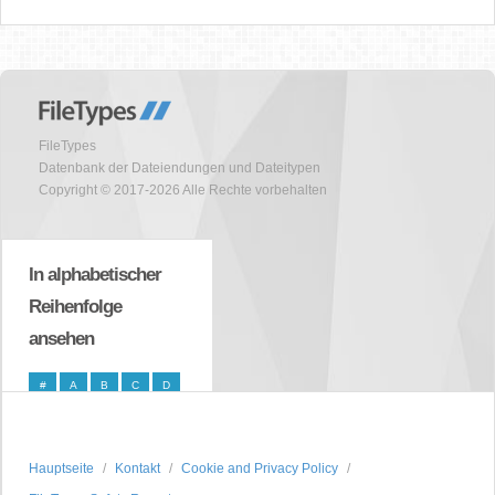
FileTypes
Datenbank der Dateiendungen und Dateitypen
Copyright © 2017-2026 Alle Rechte vorbehalten
In alphabetischer
Reihenfolge
ansehen
#
A
B
C
D
E
F
G
H
I
J
K
L
M
N
Hauptseite
Kontakt
Cookie and Privacy Policy
O
P
Q
R
S