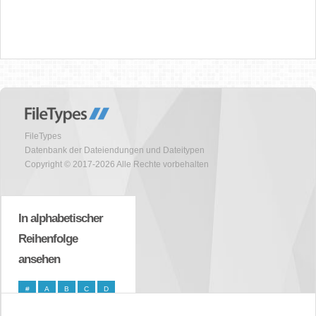
FileTypes
Datenbank der Dateiendungen und Dateitypen
Copyright © 2017-2026 Alle Rechte vorbehalten
In alphabetischer
Reihenfolge
ansehen
#
A
B
C
D
E
F
G
H
I