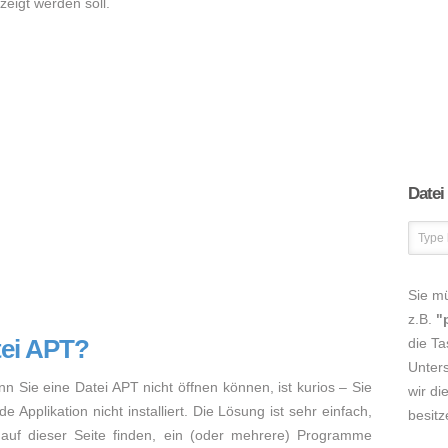
eigt werden soll.
Datei
Sie m
z.B.
"
tei APT?
die Ta
Unters
nn Sie eine Datei APT nicht öffnen können, ist kurios – Sie
wir di
Applikation nicht installiert. Die Lösung ist sehr einfach,
besitz
auf dieser Seite finden, ein (oder mehrere) Programme