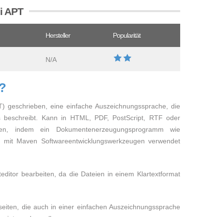
ei APT
Hersteller
Popularität
N/A
T?
T) geschrieben, eine einfache Auszeichnungssprache, die
s beschreibt. Kann in HTML, PDF, PostScript, RTF oder
den, indem ein Dokumentenerzeugungsprogramm wie
ig mit Maven Softwareentwicklungswerkzeugen verwendet
ditor bearbeiten, da die Dateien in einem Klartextformat
seiten, die auch in einer einfachen Auszeichnungssprache