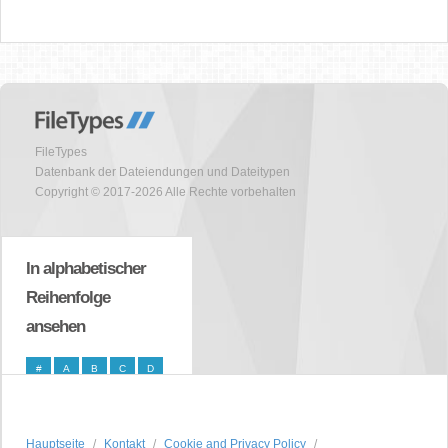
FileTypes
Datenbank der Dateiendungen und Dateitypen
Copyright © 2017-2026 Alle Rechte vorbehalten
In alphabetischer
Reihenfolge
ansehen
#
A
B
C
D
E
F
G
H
I
J
K
L
M
N
Hauptseite
Kontakt
Cookie and Privacy Policy