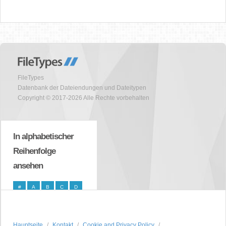
FileTypes
Datenbank der Dateiendungen und Dateitypen
Copyright © 2017-2026 Alle Rechte vorbehalten
In alphabetischer
Reihenfolge
ansehen
#
A
B
C
D
E
F
G
H
I
J
K
L
M
N
Hauptseite
Kontakt
Cookie and Privacy Policy