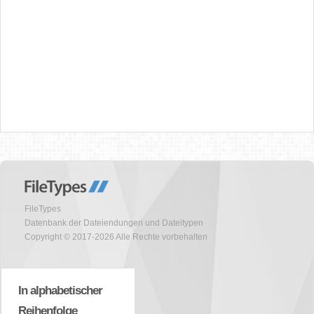
FileTypes
Datenbank der Dateiendungen und Dateitypen
Copyright © 2017-2026 Alle Rechte vorbehalten
In alphabetischer
Reihenfolge