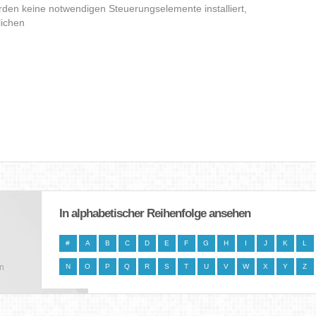
den keine notwendigen Steuerungselemente installiert,
lichen
In alphabetischer Reihenfolge ansehen
#
A
B
C
D
E
F
G
H
I
J
K
L
en
N
O
P
Q
R
S
T
U
V
W
X
Y
Z