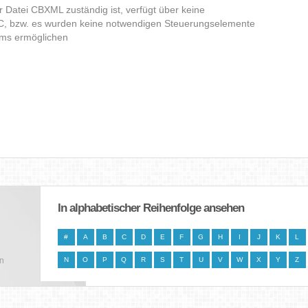
er Datei CBXML zuständig ist, verfügt über keine
C, bzw. es wurden keine notwendigen Steuerungselemente
amms ermöglichen
In alphabetischer Reihenfolge ansehen
#
A
B
C
D
E
F
G
H
I
J
K
L
en
N
O
P
Q
R
S
T
U
V
W
X
Y
Z