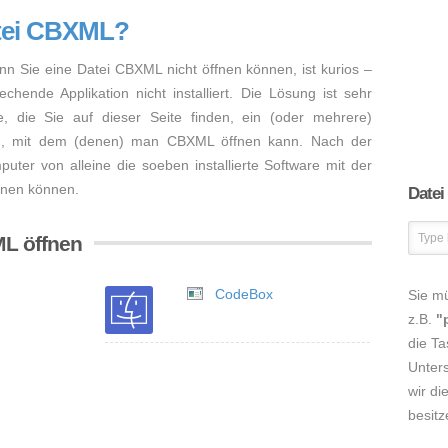
atei CBXML?
nn Sie eine Datei CBXML nicht öffnen können, ist kurios –
hende Applikation nicht installiert. Die Lösung ist sehr
, die Sie auf dieser Seite finden, ein (oder mehrere)
en, mit dem (denen) man CBXML öffnen kann. Nach der
mputer von alleine die soeben installierte Software mit der
ffnen können.
Datei
ML öffnen
CodeBox
Sie m
z.B.
"
die Ta
Unters
wir di
besitz