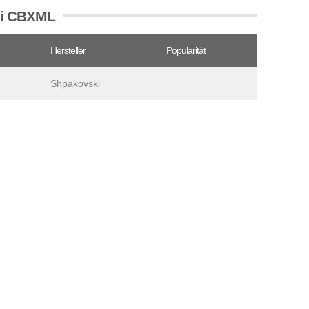
tei CBXML
Hersteller
Popularität
Shpakovski