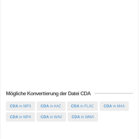
Mögliche Konvertierung der Datei CDA
CDA
in MP3
CDA
in AAC
CDA
in FLAC
CDA
in M4A
CDA
in MP4
CDA
in WAV
CDA
in WMA