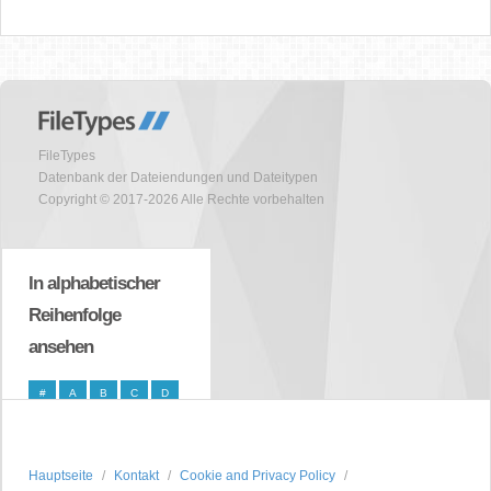
FileTypes
Datenbank der Dateiendungen und Dateitypen
Copyright © 2017-2026 Alle Rechte vorbehalten
In alphabetischer
Reihenfolge
ansehen
#
A
B
C
D
E
F
G
H
I
J
K
L
M
N
Hauptseite
Kontakt
Cookie and Privacy Policy