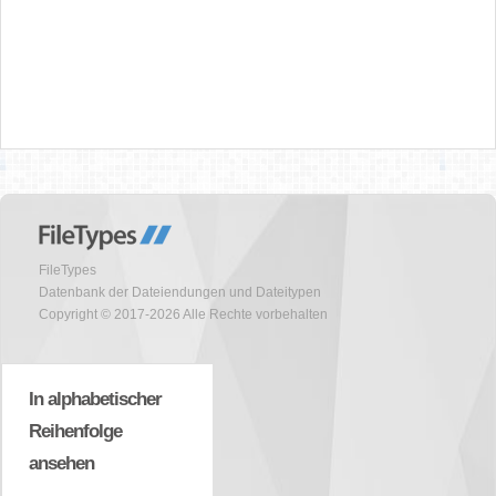
FileTypes
Datenbank der Dateiendungen und Dateitypen
Copyright © 2017-2026 Alle Rechte vorbehalten
In alphabetischer
Reihenfolge
ansehen