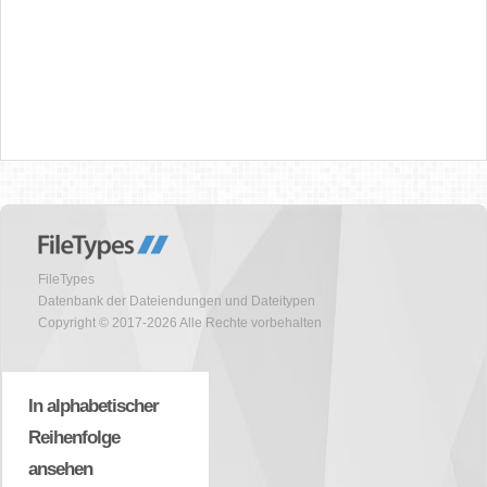
FileTypes
Datenbank der Dateiendungen und Dateitypen
Copyright © 2017-2026 Alle Rechte vorbehalten
In alphabetischer
Reihenfolge
ansehen