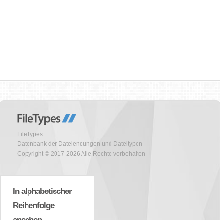
FileTypes
Datenbank der Dateiendungen und Dateitypen
Copyright © 2017-2026 Alle Rechte vorbehalten
In alphabetischer
Reihenfolge
ansehen