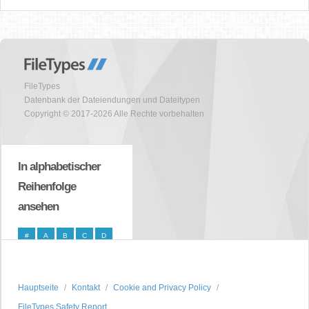
FileTypes
Datenbank der Dateiendungen und Dateitypen
Copyright © 2017-2026 Alle Rechte vorbehalten
In alphabetischer
Reihenfolge
ansehen
#
A
B
C
D
E
F
G
H
I
J
K
L
M
N
Hauptseite
Kontakt
Cookie and Privacy Policy
O
P
Q
R
S
FileTypes Safety Report