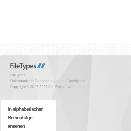
FileTypes
Datenbank der Dateiendungen und Dateitypen
Copyright © 2017-2026 Alle Rechte vorbehalten
In alphabetischer
Reihenfolge
ansehen