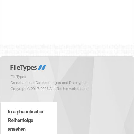
FileTypes
Datenbank der Dateiendungen und Dateitypen
Copyright © 2017-2026 Alle Rechte vorbehalten
In alphabetischer
Reihenfolge
ansehen