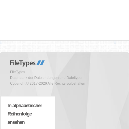
FileTypes
Datenbank der Dateiendungen und Dateitypen
Copyright © 2017-2026 Alle Rechte vorbehalten
In alphabetischer
Reihenfolge
ansehen