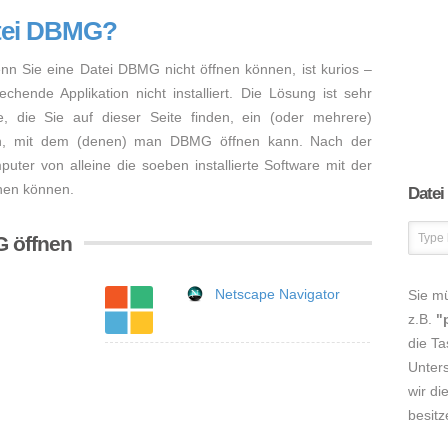
atei DBMG?
enn Sie eine Datei DBMG nicht öffnen können, ist kurios –
hende Applikation nicht installiert. Die Lösung ist sehr
, die Sie auf dieser Seite finden, ein (oder mehrere)
en, mit dem (denen) man DBMG öffnen kann. Nach der
mputer von alleine die soeben installierte Software mit der
fnen können.
Datei
G öffnen
Netscape Navigator
Sie m
z.B.
"
die Ta
Unters
wir di
besitz