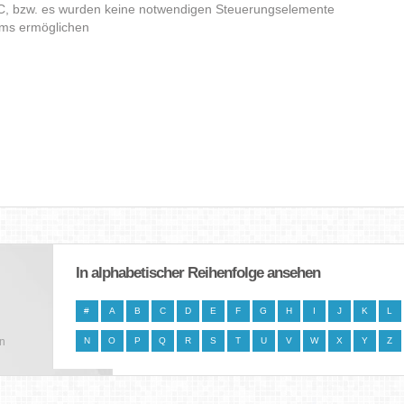
C, bzw. es wurden keine notwendigen Steuerungselemente
amms ermöglichen
In alphabetischer Reihenfolge ansehen
#
A
B
C
D
E
F
G
H
I
J
K
L
en
N
O
P
Q
R
S
T
U
V
W
X
Y
Z