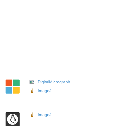
DigitalMicrograph
ImageJ
ImageJ