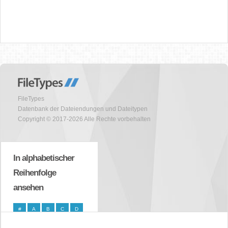
FileTypes
Datenbank der Dateiendungen und Dateitypen
Copyright © 2017-2026 Alle Rechte vorbehalten
In alphabetischer
Reihenfolge
ansehen
#
A
B
C
D
E
F
G
H
I