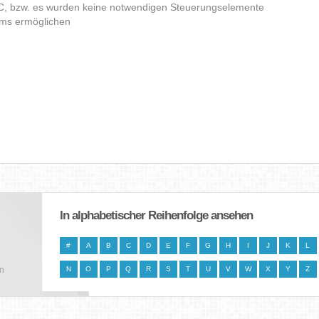
C, bzw. es wurden keine notwendigen Steuerungselemente
amms ermöglichen
In alphabetischer Reihenfolge ansehen
#
A
B
C
D
E
F
G
H
I
J
K
L
en
N
O
P
Q
R
S
T
U
V
W
X
Y
Z