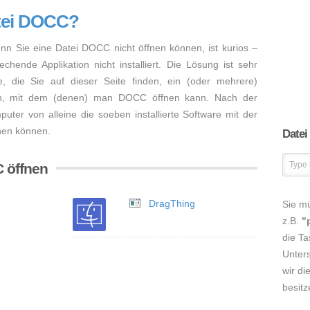
atei DOCC?
enn Sie eine Datei DOCC nicht öffnen können, ist kurios –
hende Applikation nicht installiert. Die Lösung ist sehr
, die Sie auf dieser Seite finden, ein (oder mehrere)
en, mit dem (denen) man DOCC öffnen kann. Nach der
mputer von alleine die soeben installierte Software mit der
fnen können.
Datei
 öffnen
DragThing
Sie m
z.B.
"
die Ta
Unters
wir di
besitz