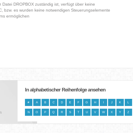
er Datei DROPBOX zuständig ist, verfügt über keine
C, bzw. es wurden keine notwendigen Steuerungselemente
amms ermöglichen
In alphabetischer Reihenfolge ansehen
#
A
B
C
D
E
F
G
H
I
J
K
L
en
N
O
P
Q
R
S
T
U
V
W
X
Y
Z