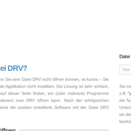
Datei
tei DRV?
nn Sie eine Datei DRV nicht öffnen können, ist kurios – Sie
Applikation nicht installiert. Die Lösung ist sehr einfach,
Sie m
auf dieser Seite finden, ein (oder mehrere) Programme
z.B.
"
 (denen) man DRV öffnen kann. Nach der erfolgreichen
die Ta
lleine die soeben installierte Software mit der Datei DRV
Unters
wir di
besitz
öffnen