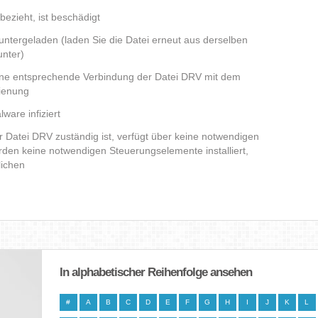
bezieht, ist beschädigt
runtergeladen (laden Sie die Datei erneut aus derselben
nter)
eine entsprechende Verbindung der Datei DRV mit dem
dienung
ware infiziert
er Datei DRV zuständig ist, verfügt über keine notwendigen
den keine notwendigen Steuerungselemente installiert,
lichen
In alphabetischer Reihenfolge ansehen
#
A
B
C
D
E
F
G
H
I
J
K
L