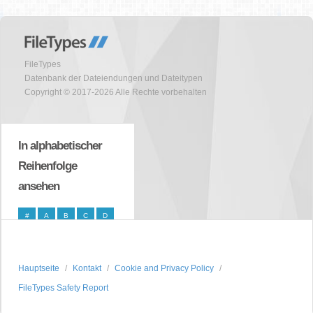
FileTypes
Datenbank der Dateiendungen und Dateitypen
Copyright © 2017-2026 Alle Rechte vorbehalten
In alphabetischer
Reihenfolge
ansehen
#
A
B
C
D
E
F
G
H
I
J
K
L
M
N
Hauptseite
Kontakt
Cookie and Privacy Policy
O
P
Q
R
S
FileTypes Safety Report
T
U
V
W
X