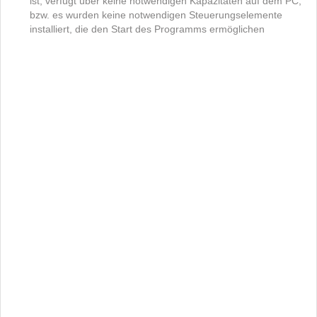
ist, verfügt über keine notwendigen Kapazitäten auf dem PC,
bzw. es wurden keine notwendigen Steuerungselemente
installiert, die den Start des Programms ermöglichen