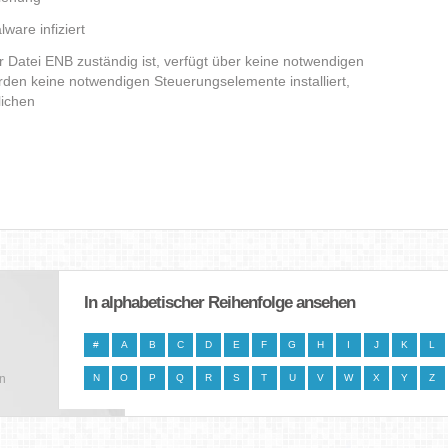
ware infiziert
er Datei ENB zuständig ist, verfügt über keine notwendigen
den keine notwendigen Steuerungselemente installiert,
lichen
In alphabetischer Reihenfolge ansehen
#
A
B
C
D
E
F
G
H
I
J
K
L
en
N
O
P
Q
R
S
T
U
V
W
X
Y
Z