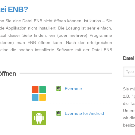
tei ENB?
nn Sie eine Datei ENB nicht öffnen können, ist kurios – Sie
Applikation nicht installiert. Die Lösung ist sehr einfach,
auf dieser Seite finden, ein (oder mehrere) Programme
 (denen) man ENB öffnen kann. Nach der erfolgreichen
lleine die soeben installierte Software mit der Datei ENB
Datei
öffnen
Evernote
Sie m
z.B.
"
die Ta
Unters
Evernote for Android
wir di
besitz