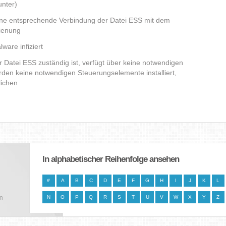
nter)
eine entsprechende Verbindung der Datei ESS mit dem
dienung
ware infiziert
er Datei ESS zuständig ist, verfügt über keine notwendigen
den keine notwendigen Steuerungselemente installiert,
lichen
In alphabetischer Reihenfolge ansehen
#
A
B
C
D
E
F
G
H
I
J
K
L
en
N
O
P
Q
R
S
T
U
V
W
X
Y
Z