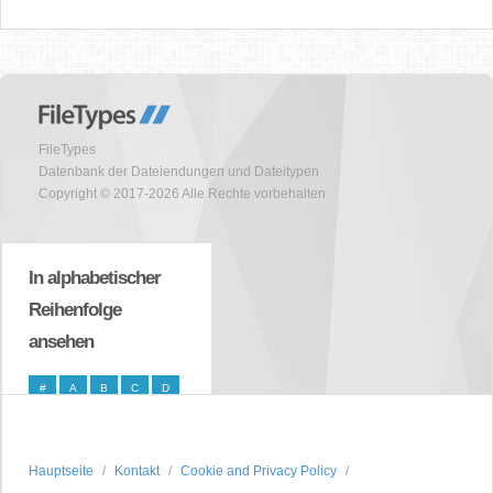
FileTypes
Datenbank der Dateiendungen und Dateitypen
Copyright © 2017-2026 Alle Rechte vorbehalten
In alphabetischer
Reihenfolge
ansehen
#
A
B
C
D
E
F
G
H
I
J
K
L
M
N
Hauptseite
Kontakt
Cookie and Privacy Policy