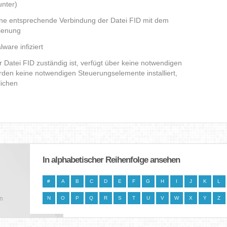
nter)
eine entsprechende Verbindung der Datei FID mit dem
dienung
ware infiziert
er Datei FID zuständig ist, verfügt über keine notwendigen
den keine notwendigen Steuerungselemente installiert,
lichen
In alphabetischer Reihenfolge ansehen
#
A
B
C
D
E
F
G
H
I
J
K
L
en
N
O
P
Q
R
S
T
U
V
W
X
Y
Z