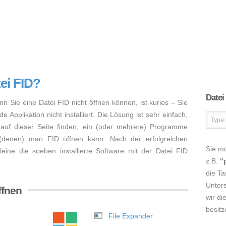
ei FID?
Datei
nn Sie eine Datei FID nicht öffnen können, ist kurios – Sie
Applikation nicht installiert. Die Lösung ist sehr einfach,
auf dieser Seite finden, ein (oder mehrere) Programme
 (denen) man FID öffnen kann. Nach der erfolgreichen
Sie m
lleine die soeben installierte Software mit der Datei FID
z.B.
"
die Ta
Unters
ffnen
wir di
besitz
File Expander