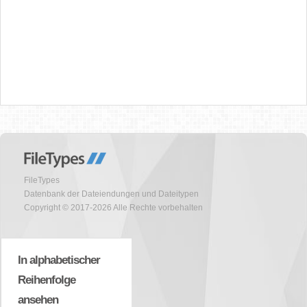
FileTypes
Datenbank der Dateiendungen und Dateitypen
Copyright © 2017-2026 Alle Rechte vorbehalten
In alphabetischer
Reihenfolge
ansehen