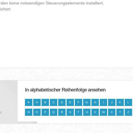
den keine notwendigen Steuerungselemente installiert,
lichen
In alphabetischer Reihenfolge ansehen
#
A
B
C
D
E
F
G
H
I
J
K
L
en
N
O
P
Q
R
S
T
U
V
W
X
Y
Z