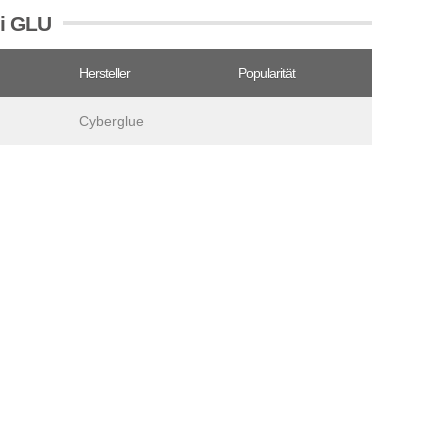
ei GLU
Hersteller
Popularität
Cyberglue