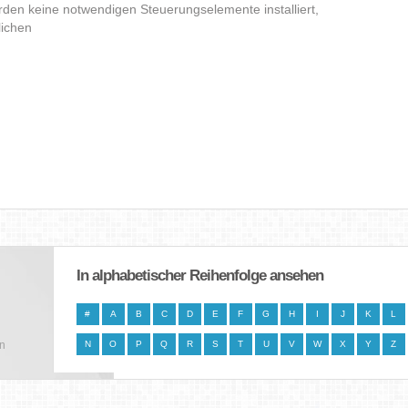
den keine notwendigen Steuerungselemente installiert,
lichen
In alphabetischer Reihenfolge ansehen
#
A
B
C
D
E
F
G
H
I
J
K
L
en
N
O
P
Q
R
S
T
U
V
W
X
Y
Z