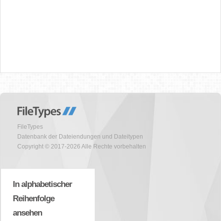
FileTypes
Datenbank der Dateiendungen und Dateitypen
Copyright © 2017-2026 Alle Rechte vorbehalten
In alphabetischer
Reihenfolge
ansehen