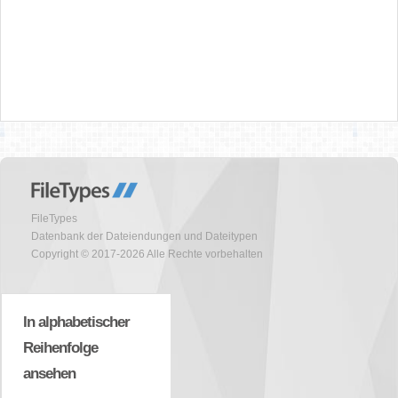
FileTypes
Datenbank der Dateiendungen und Dateitypen
Copyright © 2017-2026 Alle Rechte vorbehalten
In alphabetischer
Reihenfolge
ansehen