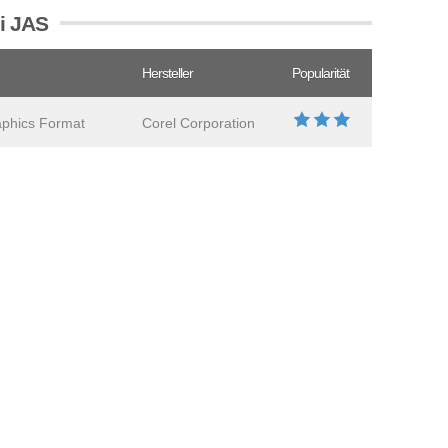
ei JAS
Hersteller
Popularität
aphics Format
Corel Corporation