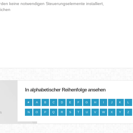
den keine notwendigen Steuerungselemente installiert,
lichen
In alphabetischer Reihenfolge ansehen
#
A
B
C
D
E
F
G
H
I
J
K
L
en
N
O
P
Q
R
S
T
U
V
W
X
Y
Z