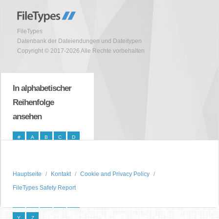
FileTypes
Datenbank der Dateiendungen und Dateitypen
Copyright © 2017-2026 Alle Rechte vorbehalten
In alphabetischer
Reihenfolge
ansehen
#
A
B
C
D
E
F
G
H
I
J
K
L
M
N
Hauptseite
Kontakt
Cookie and Privacy Policy
O
P
Q
R
S
FileTypes Safety Report
T
U
V
W
X
Y
Z