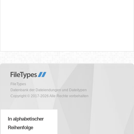
FileTypes
Datenbank der Dateiendungen und Dateitypen
Copyright © 2017-2026 Alle Rechte vorbehalten
In alphabetischer
Reihenfolge