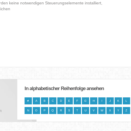
den keine notwendigen Steuerungselemente installiert,
lichen
In alphabetischer Reihenfolge ansehen
#
A
B
C
D
E
F
G
H
I
J
K
L
en
N
O
P
Q
R
S
T
U
V
W
X
Y
Z