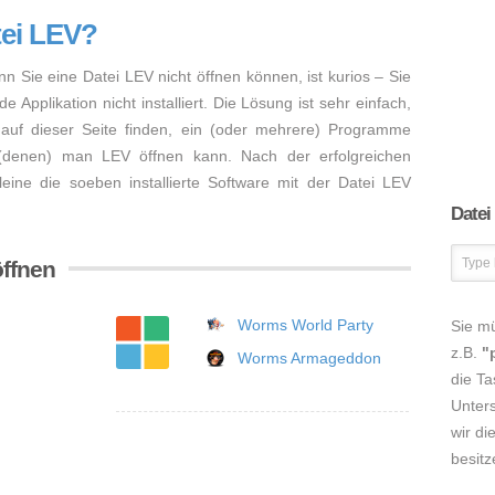
tei LEV?
nn Sie eine Datei LEV nicht öffnen können, ist kurios – Sie
Applikation nicht installiert. Die Lösung ist sehr einfach,
auf dieser Seite finden, ein (oder mehrere) Programme
 (denen) man LEV öffnen kann. Nach der erfolgreichen
lleine die soeben installierte Software mit der Datei LEV
Datei
öffnen
Worms World Party
Sie m
z.B.
"
Worms Armageddon
die Ta
Unters
wir di
besitz