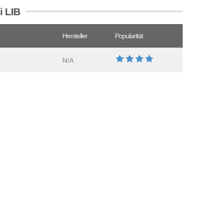
i LIB
Hersteller
Popularität
N/A