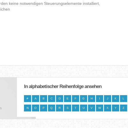
den keine notwendigen Steuerungselemente installiert,
lichen
In alphabetischer Reihenfolge ansehen
#
A
B
C
D
E
F
G
H
I
J
K
L
en
N
O
P
Q
R
S
T
U
V
W
X
Y
Z