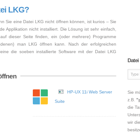
tei LKG?
nn Sie eine Datei LKG nicht öffnen können, ist kurios – Sie
Applikation nicht installiert. Die Lösung ist sehr einfach,
auf dieser Seite finden, ein (oder mehrere) Programme
 (denen) man LKG öffnen kann. Nach der erfolgreichen
lleine die soeben installierte Software mit der Datei LKG
Datei
öffnen
HP-UX 11i Web Server
Sie m
z.B.
"
Suite
die Ta
Unters
wir di
besitz