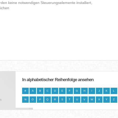
den keine notwendigen Steuerungselemente installiert,
lichen
In alphabetischer Reihenfolge ansehen
#
A
B
C
D
E
F
G
H
I
J
K
L
en
N
O
P
Q
R
S
T
U
V
W
X
Y
Z