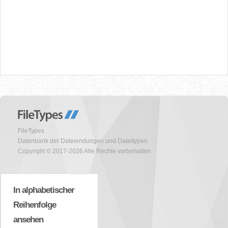
FileTypes
Datenbank der Dateiendungen und Dateitypen
Copyright © 2017-2026 Alle Rechte vorbehalten
In alphabetischer
Reihenfolge
ansehen