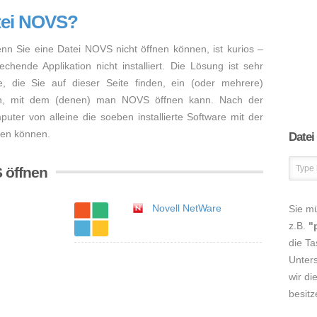
atei NOVS?
enn Sie eine Datei NOVS nicht öffnen können, ist kurios –
hende Applikation nicht installiert. Die Lösung ist sehr
, die Sie auf dieser Seite finden, ein (oder mehrere)
en, mit dem (denen) man NOVS öffnen kann. Nach der
mputer von alleine die soeben installierte Software mit der
nen können.
Datei
 öffnen
Novell NetWare
Sie m
z.B.
"
die Ta
Unters
wir di
besitz