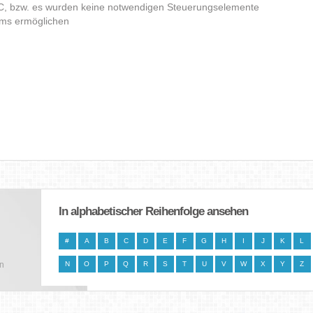
C, bzw. es wurden keine notwendigen Steuerungselemente
amms ermöglichen
In alphabetischer Reihenfolge ansehen
#
A
B
C
D
E
F
G
H
I
J
K
L
en
N
O
P
Q
R
S
T
U
V
W
X
Y
Z