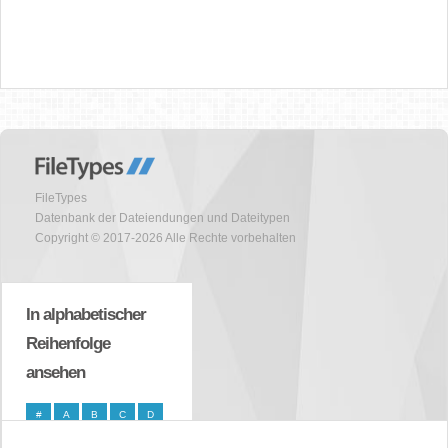
FileTypes
Datenbank der Dateiendungen und Dateitypen
Copyright © 2017-2026 Alle Rechte vorbehalten
In alphabetischer
Reihenfolge
ansehen
#
A
B
C
D
E
F
G
H
I