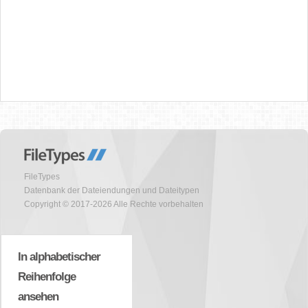
FileTypes
Datenbank der Dateiendungen und Dateitypen
Copyright © 2017-2026 Alle Rechte vorbehalten
In alphabetischer
Reihenfolge
ansehen