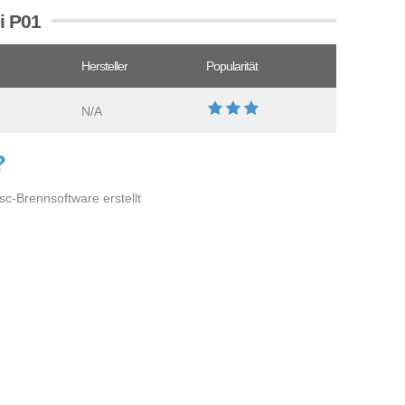
i P01
Hersteller
Popularität
N/A
?
-Brennsoftware erstellt