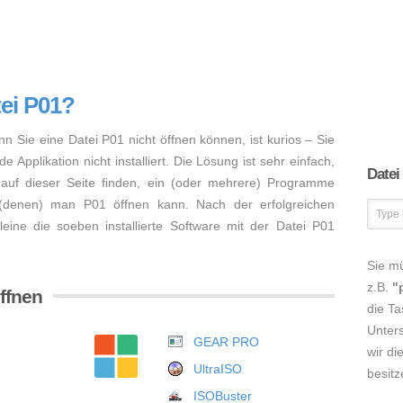
tei P01?
nn Sie eine Datei P01 nicht öffnen können, ist kurios – Sie
Applikation nicht installiert. Die Lösung ist sehr einfach,
Datei
auf dieser Seite finden, ein (oder mehrere) Programme
 (denen) man P01 öffnen kann. Nach der erfolgreichen
lleine die soeben installierte Software mit der Datei P01
Sie m
z.B.
"
ffnen
die Ta
Unters
GEAR PRO
wir di
UltraISO
besitz
ISOBuster