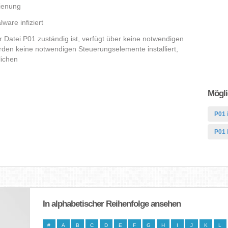
dienung
ware infiziert
er Datei P01 zuständig ist, verfügt über keine notwendigen
den keine notwendigen Steuerungselemente installiert,
lichen
Mögli
P01
P01
In alphabetischer Reihenfolge ansehen
#
A
B
C
D
E
F
G
H
I
J
K
L