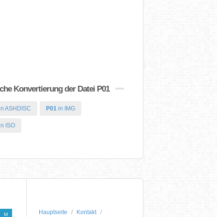
che Konvertierung der Datei P01
in ASHDISC
P01
in IMG
in ISO
Hauptseite
Kontakt
M