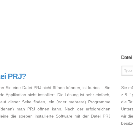
Datei
tei PRJ?
nn Sie eine Datei PRJ nicht öffnen können, ist kurios – Sie
Sie m
Applikation nicht installiert. Die Lösung ist sehr einfach,
z.B.
"
auf dieser Seite finden, ein (oder mehrere) Programme
die Ta
 (denen) man PRJ öffnen kann. Nach der erfolgreichen
Unters
lleine die soeben installierte Software mit der Datei PRJ
wir di
besitz