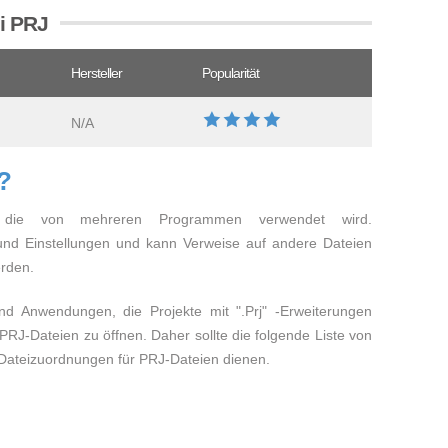
ei PRJ
Hersteller
Popularität
N/A
?
ng, die von mehreren Programmen verwendet wird.
und Einstellungen und kann Verweise auf andere Dateien
erden.
d Anwendungen, die Projekte mit ".Prj" -Erweiterungen
e PRJ-Dateien zu öffnen. Daher sollte die folgende Liste von
Dateizuordnungen für PRJ-Dateien dienen.