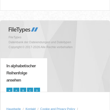
FileTypes
Datenbank der Dateiendungen und Dateitypen
Copyright © 2017-2026 Alle Rechte vorbehalten
In alphabetischer
Reihenfolge
ansehen
#
A
B
C
D
E
F
G
H
I
J
K
L
M
N
Hauptseite
Kontakt
Cookie and Privacy Policy